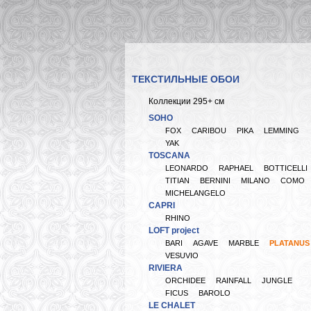
ТЕКСТИЛЬНЫЕ ОБОИ
Коллекции 295+ см
SOHO
FOX
CARIBOU
PIKA
LEMMING
YAK
TOSCANA
LEONARDO
RAPHAEL
BOTTICELLI
TITIAN
BERNINI
MILANO
COMO
MICHELANGELO
CAPRI
RHINO
LOFT project
BARI
AGAVE
MARBLE
PLATANUS
VESUVIO
RIVIERA
ORCHIDEE
RAINFALL
JUNGLE
FICUS
BAROLO
LE CHALET