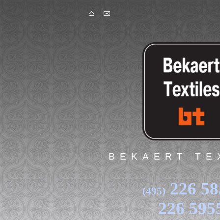
Skip to main content
BEKAERT TE
226 58
(495)
226 595