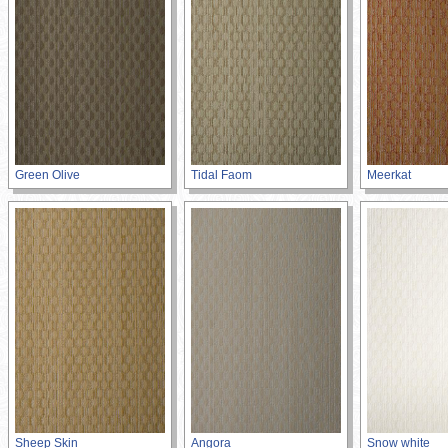
Green Olive
Tidal Faom
Meerkat
Sheep Skin
Angora
Snow white