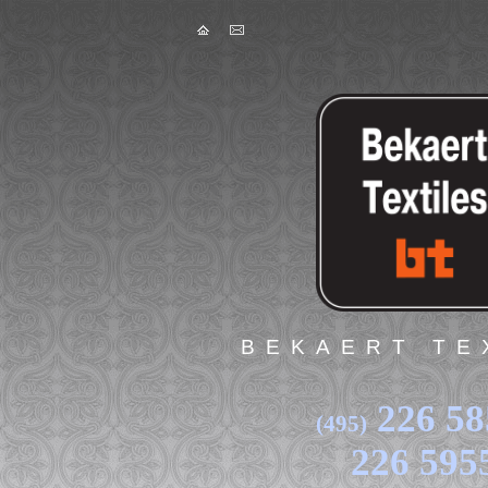
Skip to main content
BEKAERT TE
226 58
(495)
226 595