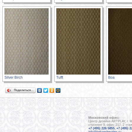
Silver Birch
Tufft
Boa
Поделиться…
Московский офис:
Центр дизайна ARTPLAY, г. 
строение 9, офис 217, 2 эта
+7 (495) 226 5855
,
+7 (495) 2
info@bekaerttextiles.ru