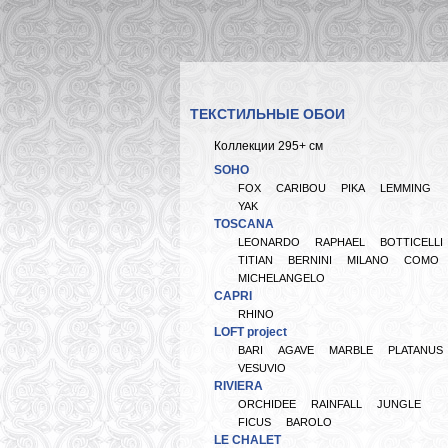
ТЕКСТИЛЬНЫЕ ОБОИ
Коллекции 295+ см
SOHO
FOX
CARIBOU
PIKA
LEMMING
YAK
TOSCANA
LEONARDO
RAPHAEL
BOTTICELLI
TITIAN
BERNINI
MILANO
COMO
MICHELANGELO
CAPRI
RHINO
LOFT project
BARI
AGAVE
MARBLE
PLATANUS
VESUVIO
RIVIERA
ORCHIDEE
RAINFALL
JUNGLE
FICUS
BAROLO
LE CHALET