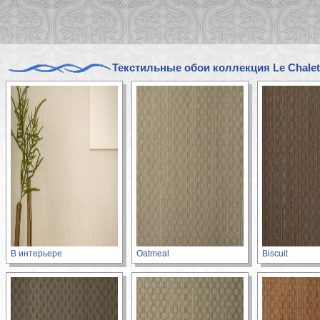
Текстильные обои коллекция Le Chalet
В интерьере
Oatmeal
Biscuit